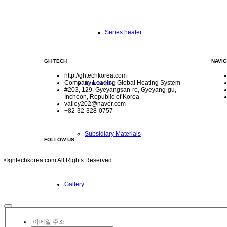
Series heater
GH TECH
NAVIG
http://ghtechkorea.com
Company Leading Global Heating System
Thermostat
#203, 129, Gyeyangsan-ro, Gyeyang-gu,
Incheon, Republic of Korea
valley202@naver.com
+82-32-328-0757
Subsidiary Materials
FOLLOW US
©ghtechkorea.com All Rights Reserved.
Gallery