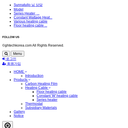
Sunnatullo 님 상담
Model
Series Heater ...
Constant Wattage Heat...
Various heating cable
Floor heating cable ...
FOLLOW US
©ghtechkorea.com All Rights Reserved.
Menu
로그인
회원가입
HOME
Introduction
Products
Carbon Heating Film
Heating Cable
Floor heating cable
Constant 'W' heating cable
Series heater
Thermostat
Subsidiary Materials
Gallery
Notice