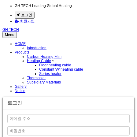
GH TECH Leading Global Heating
로그인
회원가입
GH TECH
Menu
HOME
Introduction
Products
Carbon Heating Film
Heating Cable
Floor heating cable
Constant 'W' heating cable
Series heater
Thermostat
Subsidiary Materials
Gallery
Notice
로그인